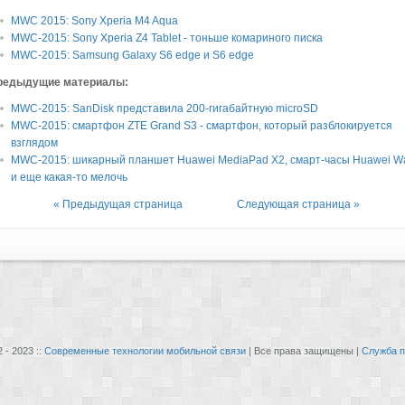
MWC 2015: Sony Xperia M4 Aqua
MWC-2015: Sony Xperia Z4 Tablet - тоньше комариного писка
MWC-2015: Samsung Galaxy S6 edge и S6 edge
редыдущие материалы:
MWC-2015: SanDisk представила 200-гигабайтную microSD
MWC-2015: смартфон ZTE Grand S3 - смартфон, который разблокируется
взглядом
MWC-2015: шикарный планшет Huawei MediaPad X2, смарт-часы Huawei W
и еще какая-то мелочь
« Предыдущая страница
Следующая страница »
 - 2023 ::
Современные технологии мобильной связи
| Все права защищены |
Служба п