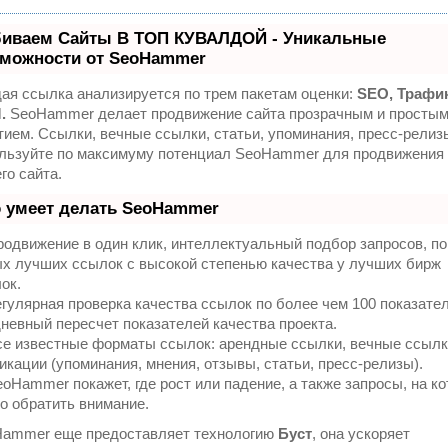
биваем Сайты В ТОП КУВАЛДОЙ - Уникальные
можности от SeoHammer
ая ссылка анализируется по трем пакетам оценки:
SEO, Трафик
.
SeoHammer делает продвижение сайта прозрачным и просты
тием. Ссылки, вечные ссылки, статьи, упоминания, пресс-релизы
льзуйте по максимуму потенциал SeoHammer для продвижения
го сайта.
 умеет делать SeoHammer
одвижение в один клик, интеллектуальный подбор запросов, по
х лучших ссылок с высокой степенью качества у лучших бирж
ок.
гулярная проверка качества ссылок по более чем 100 показате
невный пересчет показателей качества проекта.
е известные форматы ссылок: арендные ссылки, вечные ссылк
икации (упоминания, мнения, отзывы, статьи, пресс-релизы).
oHammer покажет, где рост или падение, а также запросы, на к
о обратить внимание.
ammer еще предоставляет технологию
Буст
, она ускоряет