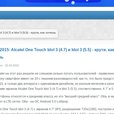
3 (4.7) и Idol 3 (5.5) - крути, как хочешь
15: Alcatel One Touch Idol 3 (4.7) и Idol 3 (5.5) - крути, ка
шь
о - 02.03.2015
atel на этот раз решили не слишком сильно путать пользователей - привезен
ну смартфон имеет не 20 с лишним разновидностей, как то, что было предст
5, а только два аппарата с одинаковым дизайном, но разным железом и раз
и экранов Alcatel One Touch Idol 3 (4.7) и Idol 3 (5.5), соответственно, 4.7" и 5.
фоны относятся к среднему классу, но это "высший средний класс". Оба, в ча
т в LTE-сетях. Оба - на ОС Android 5.0 Lollipop.
el One Touch Idol 3 (4.7) с экраном 4.7" (IPS, разрешение 720x1280), построен 