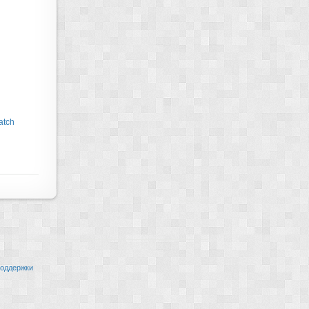
atch
оддержки