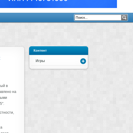
Контент
к
Игры
ный в
авлено на
ными
5".
стности,
на