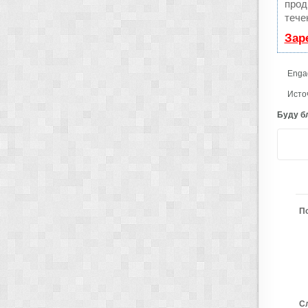
прод
тече
Зар
Enga
Источ
Буду бл
П
С