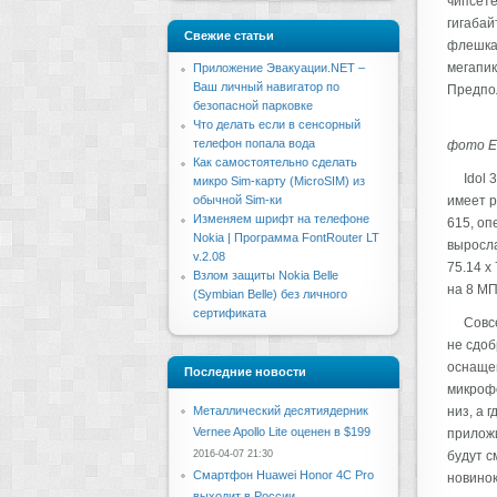
чипсете
гигабай
Свежие статьи
флешкам
мегапик
Приложение Эвакуации.NET –
Ваш личный навигатор по
Предпол
безопасной парковке
Что делать если в сенсорный
телефон попала вода
фото E
Как самостоятельно сделать
Idol 
микро Sim-карту (MicroSIM) из
обычной Sim-ки
имеет р
Изменяем шрифт на телефоне
615, оп
Nokia | Программа FontRouter LT
выросла
v.2.08
75.14 x
Взлом защиты Nokia Belle
на 8 МП
(Symbian Belle) без личного
сертификата
Совс
не сдоб
оснащен
Последние новости
микрофо
Металлический десятиядерник
низ, а 
Vernee Apollo Lite оценен в $199
приложи
2016-04-07 21:30
будут с
Смартфон Huawei Honor 4C Pro
новинок
выходит в России