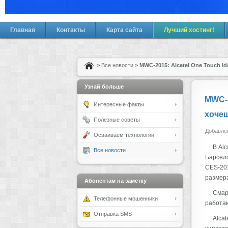
Главная
Контакты
Карта сайта
Лучший хостинг!
>
Все новости
> MWC-2015: Alcatel One Touch Idol 
Узнай больше
MWC-20
Интересные факты
хоче
Полезные советы
Добавлен
Осваиваем технологии
В Alc
Все новости
Барсело
CES-201
размерам
Абонентам на заметку
Смарт
Телефонные мошенники
работаю
Отправка SMS
Alcat