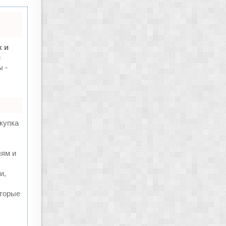
 и
м
 -
купка
лям и
и,
оторые