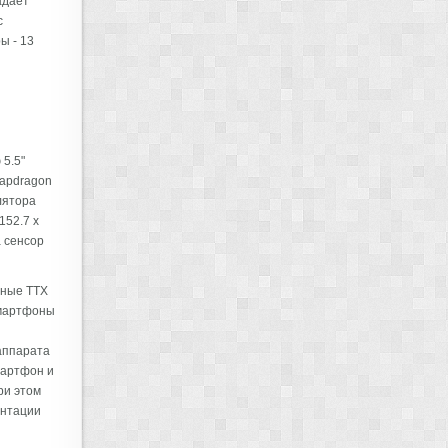
адает
с
ы - 13
 5.5"
napdragon
лятора
152.7 x
а сенсор
нные ТТХ
Смартфоны
й
 аппарата
смартфон и
ри этом
ентации