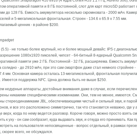
 Qualcomm Snapdragon 410 8916 (4 ядра Cortex-A53 1.2 ГГц, Adreno 306), обл
том оперативной памяти и 8 ГБ постоянной, слот для карт microSD работает 
и до 128 ГБ. Емкость аккумулятора несколько скромновата - 2000 мАч. Камер
селей и 5-мегапиксельная фронтальная. Строен - 134.6 x 65.9 x 7.55 мм.
агаемый ценник - в районе $200.
ngadget
3 (5.5) - не только более крупный, но и более мощный девайс: IPS с диагональю
азрешение 1080x1920 пикселей, чипсет - 64-битный 8-ядерный Qualcomm S
еративной памяти уже 2 ГБ. Постоянной - 32 ГБ, расширяема. Емкость аккуму
 солидно - до 2910 мАч, при это сам смартфон даже стал немного стройнее - 
 7.4 мм. Основная камера осталась 13-мегапиксельной, фронтальная получил
. Имеется поддержка NFC. Цена должна быть не выше $250.
ем недурные аппараты, достойные внимания даже в случае, если перечисле
рены никакими специфическими изюминками. Они, тем не менее, имеются. 
ы стереодинамиками JBL, обеспечивающими чистый и сильный звук, и паро
нов, и все это расположено симметрично, так что становится неважно, где у
где верх, когда по нему ведется разговор. Короче говоря, можно просто взять 
ть к уху - он сам сообразит, куда выдавать звук, и откуда его принимать. Как п
мотреть на пользователя непосвященные - вопрос отдельный, в рамках през
, скорее всего, не обсуждался.