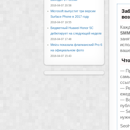
2016-04-07 20:58
За
Microsoft выпустит три версии
воз
Surface Phone в 2017 году
2016-04-07 19:55
Кажд
Бюджетный Huawei Honor 5C
SMM
дебютирует на следующей неделе
заня
2016-04-07 17:48
испо
Meizu показала флагманский Pro 6
ваше
на официальном фото
2016-04-07 15:43
Что
— Пр
самы
ссыл
— Ре
ежед
— Вс
публ
— Se
нужн
SeoH